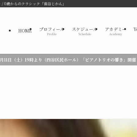
/ 0歳からのクラシック「音浴じかん」
プロフィール
スケジュール
アカデミー
Y
HOME
Profile
Schedule
Academy
5月11日（土）19時より（四谷区民ホール）「ピアノトリオの響き」開催
・